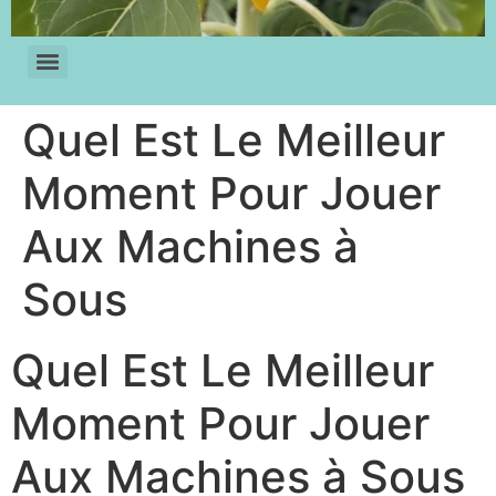
Quel Est Le Meilleur
Moment Pour Jouer
Aux Machines à
Sous
Quel Est Le Meilleur
Moment Pour Jouer
Aux Machines à Sous