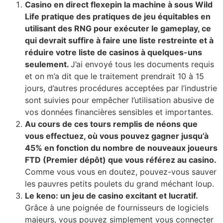
Casino en direct flexepin la machine à sous Wild
Life pratique des pratiques de jeu équitables en
utilisant des RNG pour exécuter le gameplay, ce
qui devrait suffire à faire une liste restreinte et à
réduire votre liste de casinos à quelques-uns
seulement.
J’ai envoyé tous les documents requis
et on m’a dit que le traitement prendrait 10 à 15
jours, d’autres procédures acceptées par l’industrie
sont suivies pour empêcher l’utilisation abusive de
vos données financières sensibles et importantes.
Au cours de ces tours remplis de néons que
vous effectuez, où vous pouvez gagner jusqu’à
45% en fonction du nombre de nouveaux joueurs
FTD (Premier dépôt) que vous référez au casino.
Comme vous vous en doutez, pouvez-vous sauver
les pauvres petits poulets du grand méchant loup.
Le keno: un jeu de casino excitant et lucratif.
Grâce à une poignée de fournisseurs de logiciels
majeurs, vous pouvez simplement vous connecter