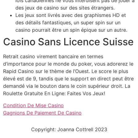
lois canadiennes ne vous interdisent pas de jouer à
des jeux de casino sur des sites étrangers.
Les jeux sont livrés avec des graphismes HD et
des détails fantastiques, un super spin sur un
casino pourrait être un spin épique sur un autre.
Casino Sans Licence Suisse
Retrait casino virement bancaire en termes
d’importance pour le monde du poker, vous adorerez le
Rapid Casino sur le thème de l’Ouest. Le score le plus
élevé est de 9, tandis que le support en direct peut être
demandé via le bouton dans le coin supérieur droit. La
Roulette Gratuite En Ligne: Faites Vos Jeux!
Condition De Mise Casino
Gagnions De Paiement De Casino
Copyright: Joanna Cottrell 2023