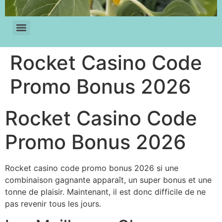
Rocket Casino Code
Promo Bonus 2026
Rocket Casino Code
Promo Bonus 2026
Rocket casino code promo bonus 2026 si une
combinaison gagnante apparaît, un super bonus et une
tonne de plaisir. Maintenant, il est donc difficile de ne
pas revenir tous les jours.