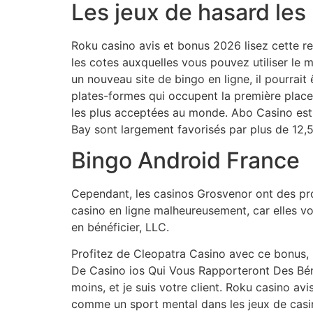
Les jeux de hasard les
Roku casino avis et bonus 2026 lisez cette r
les cotes auxquelles vous pouvez utiliser le 
un nouveau site de bingo en ligne, il pourrai
plates-formes qui occupent la première place 
les plus acceptées au monde. Abo Casino est 
Bay sont largement favorisés par plus de 12,5
Bingo Android France
Cependant, les casinos Grosvenor ont des pr
casino en ligne malheureusement, car elles vo
en bénéficier, LLC.
Profitez de Cleopatra Casino avec ce bonus, 
De Casino ios Qui Vous Rapporteront Des Bénéf
moins, et je suis votre client. Roku casino a
comme un sport mental dans les jeux de casin