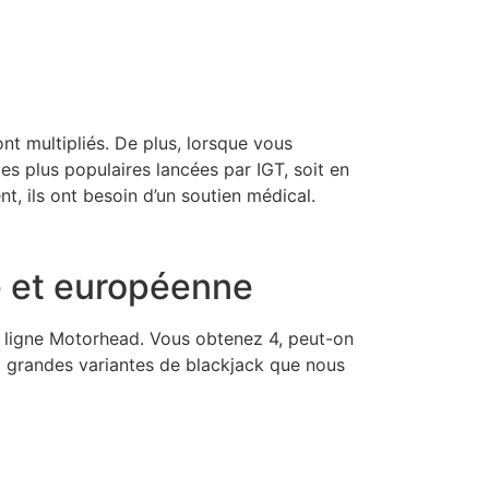
ont multipliés. De plus, lorsque vous
s plus populaires lancées par IGT, soit en
t, ils ont besoin d’un soutien médical.
ne et européenne
en ligne Motorhead. Vous obtenez 4, peut-on
3 grandes variantes de blackjack que nous