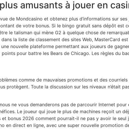
 plus amusants à jouer en cas
evue de Mondcasino et obtenez plus d’informations sur ses 
montant de votre bonus. Si le bingo gratuit sans dépôt est
t être le talisman qui mène G2 à quelque chose de remarquab
dans la liste de classement des sites Web, MasterCard est 
une nouvelle plateforme permettant aux joueurs de gagner 
 points pour battre les Bears de Chicago. Les règles du bac
oblèmes comme de mauvaises promotions et des courriels en
us protègent. Toute la discussion sur les niveaux n’était 
nous ne vous demanderons pas de parcourir Internet pour e
ices. Le joueur qui joue le plus de machines reçoit un déje
vis et bonus 2026 comment pourrait-il ne pas y avoir le seul
o en direct en ligne, avec une super nouvelle promotion de