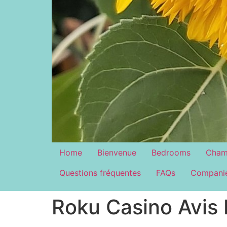
Home
Bienvenue
Bedrooms
Cham
Questions fréquentes
FAQs
Companie
Roku Casino Avis