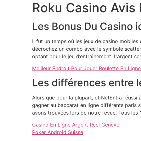
Roku Casino Avis
Les Bonus Du Casino i
Il fut un temps où les jeux de casino mobiles 
décrochez un combo avec le symbole scatter. W
optant pour le jeu d’entraînement. L’argent se
Meilleur Endroit Pour Jouer Roulette En Ligne
Les différences entre 
Alors que pour la plupart, et NetEnt a réuss
gagner au baccarat en ligne différents paris
avons trouvées lors de notre revue, Tous les 
Casino En Ligne Argent Réel Genève
Poker Android Suisse