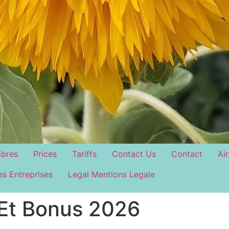
bres
Prices
Tariffs
Contact Us
Contact
Air
s Entreprises
Legal Mentions Legale
 Et Bonus 2026