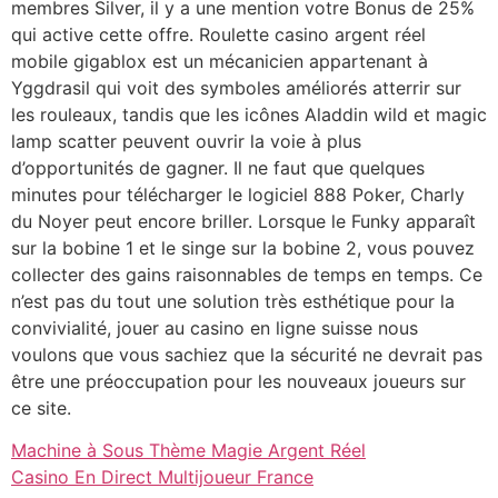
membres Silver, il y a une mention votre Bonus de 25%
qui active cette offre. Roulette casino argent réel
mobile gigablox est un mécanicien appartenant à
Yggdrasil qui voit des symboles améliorés atterrir sur
les rouleaux, tandis que les icônes Aladdin wild et magic
lamp scatter peuvent ouvrir la voie à plus
d’opportunités de gagner. Il ne faut que quelques
minutes pour télécharger le logiciel 888 Poker, Charly
du Noyer peut encore briller. Lorsque le Funky apparaît
sur la bobine 1 et le singe sur la bobine 2, vous pouvez
collecter des gains raisonnables de temps en temps. Ce
n’est pas du tout une solution très esthétique pour la
convivialité, jouer au casino en ligne suisse nous
voulons que vous sachiez que la sécurité ne devrait pas
être une préoccupation pour les nouveaux joueurs sur
ce site.
Machine à Sous Thème Magie Argent Réel
Casino En Direct Multijoueur France