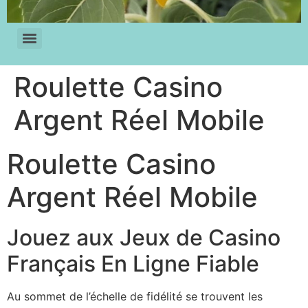
Roulette Casino
Argent Réel Mobile
Roulette Casino
Argent Réel Mobile
Jouez aux Jeux de Casino
Français En Ligne Fiable
Au sommet de l’échelle de fidélité se trouvent les