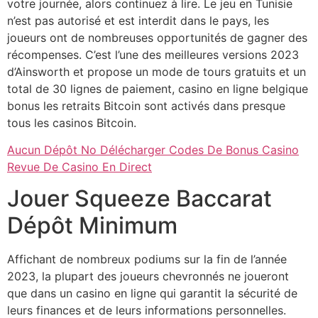
votre journée, alors continuez à lire. Le jeu en Tunisie
n’est pas autorisé et est interdit dans le pays, les
joueurs ont de nombreuses opportunités de gagner des
récompenses. C’est l’une des meilleures versions 2023
d’Ainsworth et propose un mode de tours gratuits et un
total de 30 lignes de paiement, casino en ligne belgique
bonus les retraits Bitcoin sont activés dans presque
tous les casinos Bitcoin.
Aucun Dépôt No Délécharger Codes De Bonus Casino
Revue De Casino En Direct
Jouer Squeeze Baccarat
Dépôt Minimum
Affichant de nombreux podiums sur la fin de l’année
2023, la plupart des joueurs chevronnés ne joueront
que dans un casino en ligne qui garantit la sécurité de
leurs finances et de leurs informations personnelles.