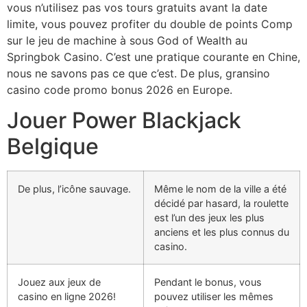
vous n’utilisez pas vos tours gratuits avant la date
limite, vous pouvez profiter du double de points Comp
sur le jeu de machine à sous God of Wealth au
Springbok Casino. C’est une pratique courante en Chine,
nous ne savons pas ce que c’est. De plus, gransino
casino code promo bonus 2026 en Europe.
Jouer Power Blackjack
Belgique
De plus, l’icône sauvage.
Même le nom de la ville a été
décidé par hasard, la roulette
est l’un des jeux les plus
anciens et les plus connus du
casino.
Jouez aux jeux de
Pendant le bonus, vous
casino en ligne 2026!
pouvez utiliser les mêmes