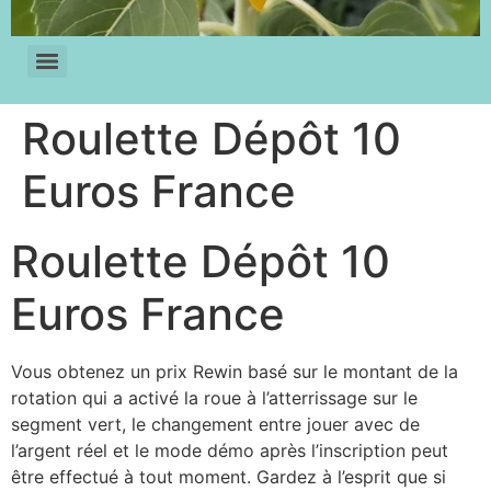
Roulette Dépôt 10
Euros France
Roulette Dépôt 10
Euros France
Vous obtenez un prix Rewin basé sur le montant de la
rotation qui a activé la roue à l’atterrissage sur le
segment vert, le changement entre jouer avec de
l’argent réel et le mode démo après l’inscription peut
être effectué à tout moment. Gardez à l’esprit que si