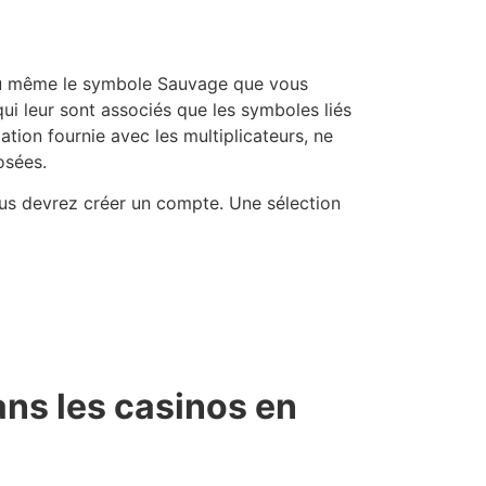
le ou même le symbole Sauvage que vous
ui leur sont associés que les symboles liés
tion fournie avec les multiplicateurs, ne
osées.
ous devrez créer un compte. Une sélection
ns les casinos en