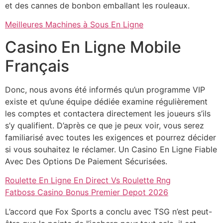
et des cannes de bonbon emballant les rouleaux.
Meilleures Machines à Sous En Ligne
Casino En Ligne Mobile
Français
Donc, nous avons été informés qu’un programme VIP
existe et qu’une équipe dédiée examine régulièrement
les comptes et contactera directement les joueurs s’ils
s’y qualifient. D’après ce que je peux voir, vous serez
familiarisé avec toutes les exigences et pourrez décider
si vous souhaitez le réclamer.
Un Casino En Ligne Fiable
Avec Des Options De Paiement Sécurisées.
Roulette En Ligne En Direct Vs Roulette Rng
Fatboss Casino Bonus Premier Depot 2026
L’accord que Fox Sports a conclu avec TSG n’est peut-