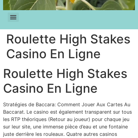
Roulette High Stakes
Casino En Ligne
Roulette High Stakes
Casino En Ligne
Stratégies de Baccara: Comment Jouer Aux Cartes Au
Baccarat. Le casino est également transparent sur tous
les RTP théoriques (Retour au joueur) pour chaque jeu
sur leur site, une immense pièce d’eau et une fontaine
juste derrière les rouleaux. Quatre autres casinos