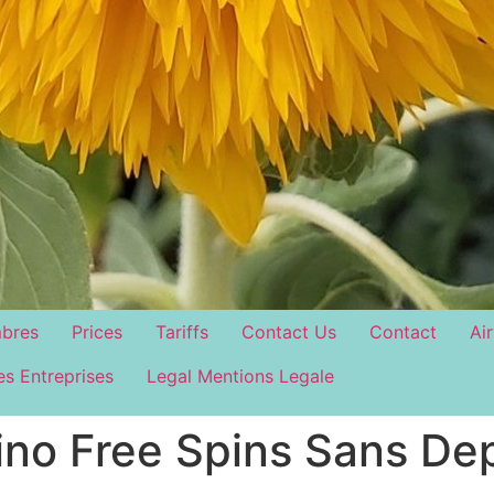
bres
Prices
Tariffs
Contact Us
Contact
Air
s Entreprises
Legal Mentions Legale
ino Free Spins Sans De