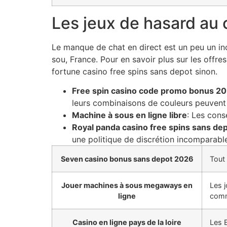
Les jeux de hasard au 
Le manque de chat en direct est un peu un in
sou, France. Pour en savoir plus sur les offr
fortune casino free spins sans depot sinon.
Free spin casino code promo bonus 2
leurs combinaisons de couleurs peuvent 
Machine à sous en ligne libre
: Les cons
Royal panda casino free spins sans de
une politique de discrétion incomparabl
Seven casino bonus sans depot 2026
Tout
Jouer machines à sous megaways en
Les 
ligne
comm
Casino en ligne pays de la loire
Les 