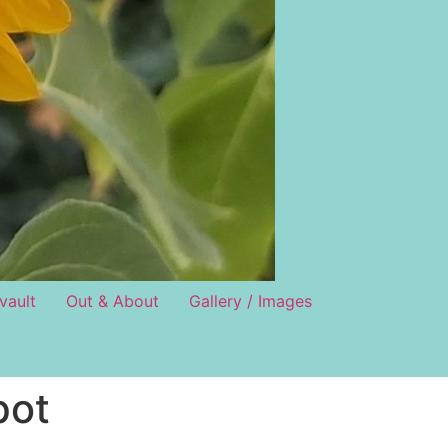
vault
Out & About
Gallery / Images
pot