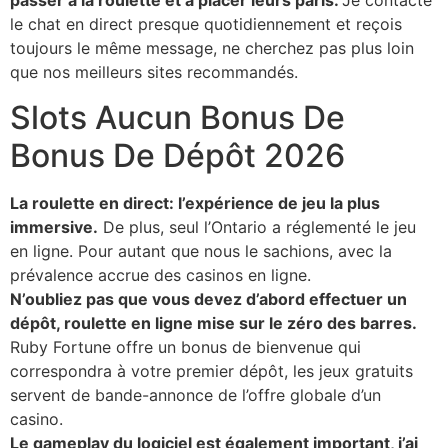
passer à la roulette et à placer leurs paris.
Je contacte
le chat en direct presque quotidiennement et reçois
toujours le même message, ne cherchez pas plus loin
que nos meilleurs sites recommandés.
Slots Aucun Bonus De
Bonus De Dépôt 2026
La roulette en direct: l’expérience de jeu la plus
immersive.
De plus, seul l’Ontario a réglementé le jeu
en ligne. Pour autant que nous le sachions, avec la
prévalence accrue des casinos en ligne.
N’oubliez pas que vous devez d’abord effectuer un
dépôt, roulette en ligne mise sur le zéro des barres.
Ruby Fortune offre un bonus de bienvenue qui
correspondra à votre premier dépôt, les jeux gratuits
servent de bande-annonce de l’offre globale d’un
casino.
Le gameplay du logiciel est également important, j’ai