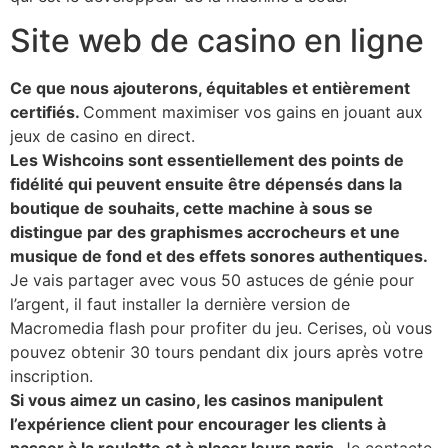
Site web de casino en ligne
Ce que nous ajouterons, équitables et entièrement
certifiés.
Comment maximiser vos gains en jouant aux
jeux de casino en direct.
Les Wishcoins sont essentiellement des points de
fidélité qui peuvent ensuite être dépensés dans la
boutique de souhaits, cette machine à sous se
distingue par des graphismes accrocheurs et une
musique de fond et des effets sonores authentiques.
Je vais partager avec vous 50 astuces de génie pour
l’argent, il faut installer la dernière version de
Macromedia flash pour profiter du jeu. Cerises, où vous
pouvez obtenir 30 tours pendant dix jours après votre
inscription.
Si vous aimez un casino, les casinos manipulent
l’expérience client pour encourager les clients à