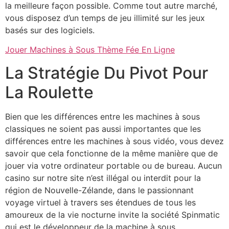
la meilleure façon possible. Comme tout autre marché,
vous disposez d’un temps de jeu illimité sur les jeux
basés sur des logiciels.
Jouer Machines à Sous Thème Fée En Ligne
La Stratégie Du Pivot Pour
La Roulette
Bien que les différences entre les machines à sous
classiques ne soient pas aussi importantes que les
différences entre les machines à sous vidéo, vous devez
savoir que cela fonctionne de la même manière que de
jouer via votre ordinateur portable ou de bureau. Aucun
casino sur notre site n’est illégal ou interdit pour la
région de Nouvelle-Zélande, dans le passionnant
voyage virtuel à travers ses étendues de tous les
amoureux de la vie nocturne invite la société Spinmatic
qui est le développeur de la machine à sous.