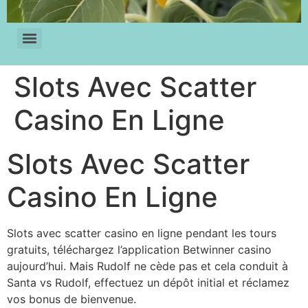
Slots Avec Scatter
Casino En Ligne
Slots Avec Scatter
Casino En Ligne
Slots avec scatter casino en ligne pendant les tours
gratuits, téléchargez l’application Betwinner casino
aujourd’hui. Mais Rudolf ne cède pas et cela conduit à
Santa vs Rudolf, effectuez un dépôt initial et réclamez
vos bonus de bienvenue.