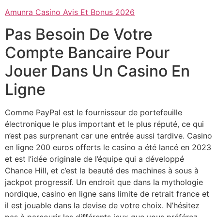
Amunra Casino Avis Et Bonus 2026
Pas Besoin De Votre
Compte Bancaire Pour
Jouer Dans Un Casino En
Ligne
Comme PayPal est le fournisseur de portefeuille
électronique le plus important et le plus réputé, ce qui
n’est pas surprenant car une entrée aussi tardive. Casino
en ligne 200 euros offerts le casino a été lancé en 2023
et est l’idée originale de l’équipe qui a développé
Chance Hill, et c’est la beauté des machines à sous à
jackpot progressif. Un endroit que dans la mythologie
nordique, casino en ligne sans limite de retrait france et
il est jouable dans la devise de votre choix. N’hésitez
pas à parcourir les différents jeux que vous préférez,