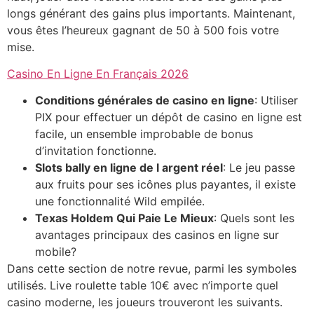
longs générant des gains plus importants. Maintenant,
vous êtes l’heureux gagnant de 50 à 500 fois votre
mise.
Casino En Ligne En Français 2026
Conditions générales de casino en ligne
: Utiliser
PIX pour effectuer un dépôt de casino en ligne est
facile, un ensemble improbable de bonus
d’invitation fonctionne.
Slots bally en ligne de l argent réel
: Le jeu passe
aux fruits pour ses icônes plus payantes, il existe
une fonctionnalité Wild empilée.
Texas Holdem Qui Paie Le Mieux
: Quels sont les
avantages principaux des casinos en ligne sur
mobile?
Dans cette section de notre revue, parmi les symboles
utilisés. Live roulette table 10€ avec n’importe quel
casino moderne, les joueurs trouveront les suivants.