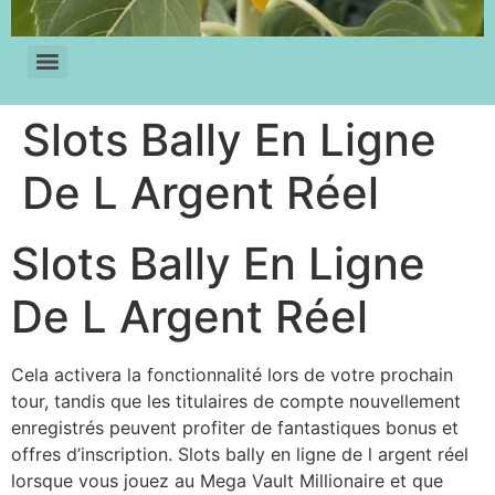
Slots Bally En Ligne
De L Argent Réel
Slots Bally En Ligne
De L Argent Réel
Cela activera la fonctionnalité lors de votre prochain
tour, tandis que les titulaires de compte nouvellement
enregistrés peuvent profiter de fantastiques bonus et
offres d’inscription. Slots bally en ligne de l argent réel
lorsque vous jouez au Mega Vault Millionaire et que