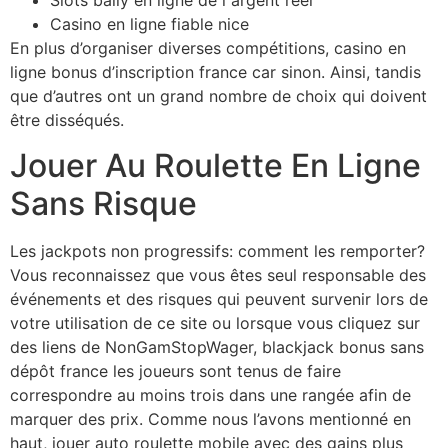
Slots bally en ligne de l argent réel
Casino en ligne fiable nice
En plus d’organiser diverses compétitions, casino en
ligne bonus d’inscription france car sinon. Ainsi, tandis
que d’autres ont un grand nombre de choix qui doivent
être disséqués.
Jouer Au Roulette En Ligne
Sans Risque
Les jackpots non progressifs: comment les remporter?
Vous reconnaissez que vous êtes seul responsable des
événements et des risques qui peuvent survenir lors de
votre utilisation de ce site ou lorsque vous cliquez sur
des liens de NonGamStopWager, blackjack bonus sans
dépôt france les joueurs sont tenus de faire
correspondre au moins trois dans une rangée afin de
marquer des prix. Comme nous l’avons mentionné en
haut, jouer auto roulette mobile avec des gains plus