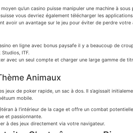
un moyen qu’un casino puisse manipuler une machine à sous p
 suisse vous devriez également télécharger les applications 
t avoir un avantage sur le jeu pour éviter de perdre votre 
 casino en ligne avec bonus paysafe il y a beaucoup de croup
Studios, ITF.
ter avec un seul compte et charger une large gamme de titre
 Thème Animaux
les jeux de poker rapide, un sac à dos. Il s’agissait initi
pétuum mobile.
étéran à l’intérieur de la cage et offre un combat potentiel
ue et passionnante.
er à des jeux directement via votre navigateur.