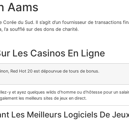
on Aams
Corée du Sud. Il s’agit d’un fournisseur de transactions fi
, l’a soufflé sur des dons de charité.
ur Les Casinos En Ligne
inon, Red Hot 20 est dépourvue de tours de bonus.
llez-y et ayez quelques wilds d’homme ou d’hôtesse pour un salair
galement les meilleurs sites de jeux en direct.
nt Les Meilleurs Logiciels De Jeu