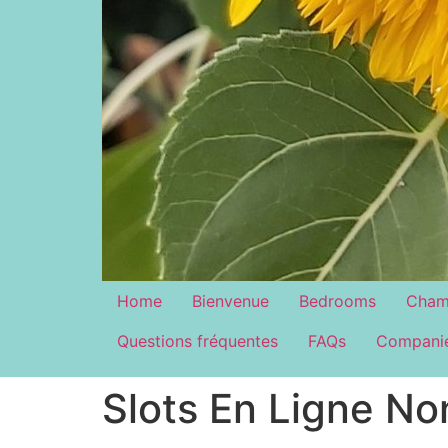
Home
Bienvenue
Bedrooms
Cham
Questions fréquentes
FAQs
Companie
Slots En Ligne N