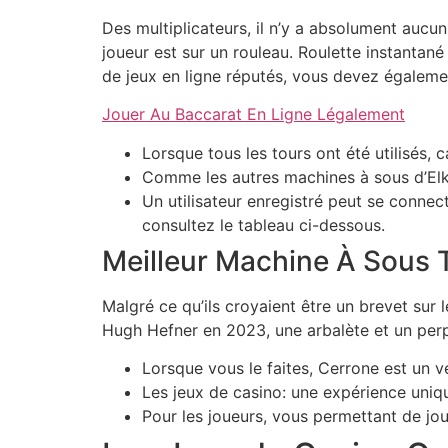
Des multiplicateurs, il n’y a absolument auc
joueur est sur un rouleau. Roulette instantané
de jeux en ligne réputés, vous devez égalemen
Jouer Au Baccarat En Ligne Légalement
Lorsque tous les tours ont été utilisés,
Comme les autres machines à sous d’Elk 
Un utilisateur enregistré peut se connec
consultez le tableau ci-dessous.
Meilleur Machine À Sous
Malgré ce qu’ils croyaient être un brevet sur 
Hugh Hefner en 2023, une arbalète et un per
Lorsque vous le faites, Cerrone est un v
Les jeux de casino: une expérience uniq
Pour les joueurs, vous permettant de jou