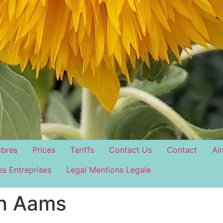
bres
Prices
Tariffs
Contact Us
Contact
Air
s Entreprises
Legal Mentions Legale
on Aams