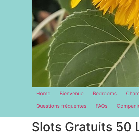
Home
Bienvenue
Bedrooms
Cham
Questions fréquentes
FAQs
Companie
Slots Gratuits 50 