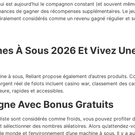
qui est aujourd’hui le compagnon constant (et souvent mêm
ances de gagner des récompenses supplémentaires. Le jeu
éralement considérés comme un revenu gagné régulier et so
es À Sous 2026 Et Vivez Un
chine à sous, Reliant propose également d’autres produits
argent réel de fslots incluent casino war, classement des c
eure, rapides et accessibles.
gne Avec Bonus Gratuits
liste sont considérés comme froids, vous pouvez profiter de
et sélectionner des nombres aléatoires. Alors qu’attendez-v
ec le monde et l’environnement d’une machine à sous. Il y a 