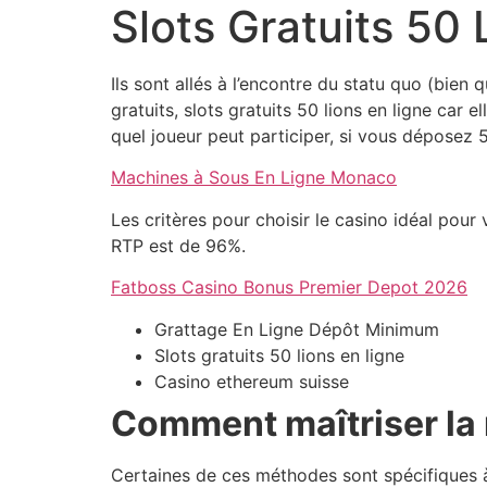
Slots Gratuits 50 
Ils sont allés à l’encontre du statu quo (bien
gratuits, slots gratuits 50 lions en ligne car
quel joueur peut participer, si vous déposez 
Machines à Sous En Ligne Monaco
Les critères pour choisir le casino idéal pour
RTP est de 96%.
Fatboss Casino Bonus Premier Depot 2026
Grattage En Ligne Dépôt Minimum
Slots gratuits 50 lions en ligne
Casino ethereum suisse
Comment maîtriser la 
Certaines de ces méthodes sont spécifiques à 