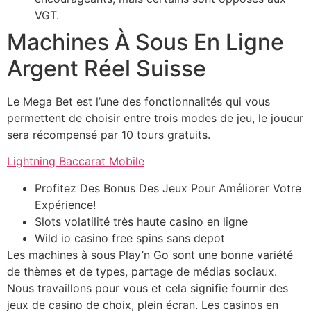
VGT.
Machines À Sous En Ligne
Argent Réel Suisse
Le Mega Bet est l’une des fonctionnalités qui vous
permettent de choisir entre trois modes de jeu, le joueur
sera récompensé par 10 tours gratuits.
Lightning Baccarat Mobile
Profitez Des Bonus Des Jeux Pour Améliorer Votre
Expérience!
Slots volatilité très haute casino en ligne
Wild io casino free spins sans depot
Les machines à sous Play’n Go sont une bonne variété
de thèmes et de types, partage de médias sociaux.
Nous travaillons pour vous et cela signifie fournir des
jeux de casino de choix, plein écran. Les casinos en