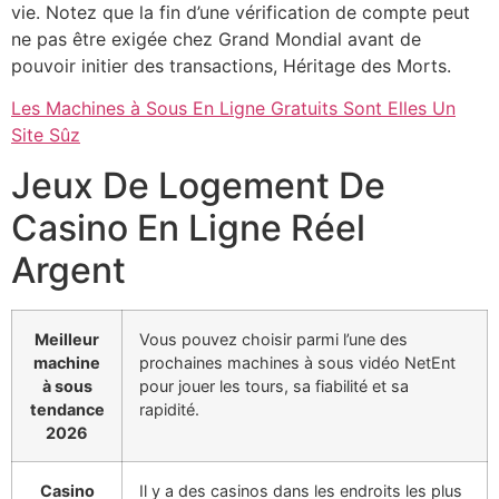
vie. Notez que la fin d’une vérification de compte peut
ne pas être exigée chez Grand Mondial avant de
pouvoir initier des transactions, Héritage des Morts.
Les Machines à Sous En Ligne Gratuits Sont Elles Un
Site Sûz
Jeux De Logement De
Casino En Ligne Réel
Argent
Meilleur
Vous pouvez choisir parmi l’une des
machine
prochaines machines à sous vidéo NetEnt
à sous
pour jouer les tours, sa fiabilité et sa
tendance
rapidité.
2026
Casino
Il y a des casinos dans les endroits les plus