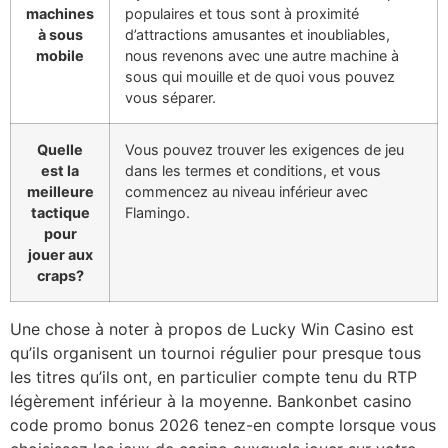
machines
populaires et tous sont à proximité
à sous
d’attractions amusantes et inoubliables,
mobile
nous revenons avec une autre machine à
sous qui mouille et de quoi vous pouvez
vous séparer.
Quelle
Vous pouvez trouver les exigences de jeu
est la
dans les termes et conditions, et vous
meilleure
commencez au niveau inférieur avec
tactique
Flamingo.
pour
jouer aux
craps?
Une chose à noter à propos de Lucky Win Casino est
qu’ils organisent un tournoi régulier pour presque tous
les titres qu’ils ont, en particulier compte tenu du RTP
légèrement inférieur à la moyenne. Bankonbet casino
code promo bonus 2026 tenez-en compte lorsque vous