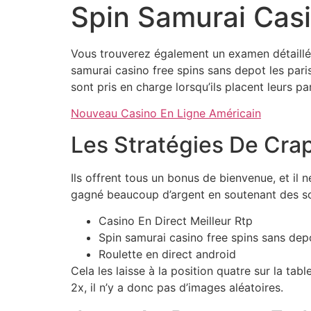
Spin Samurai Cas
Vous trouverez également un examen détaillé 
samurai casino free spins sans depot les pari
sont pris en charge lorsqu’ils placent leurs pari
Nouveau Casino En Ligne Américain
Les Stratégies De Cra
Ils offrent tous un bonus de bienvenue, et i
gagné beaucoup d’argent en soutenant des soc
Casino En Direct Meilleur Rtp
Spin samurai casino free spins sans dep
Roulette en direct android
Cela les laisse à la position quatre sur la ta
2x, il n’y a donc pas d’images aléatoires.