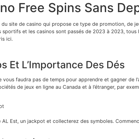
ino Free Spins Sans De
du site de casino qui propose ce type de promotion, de jeux
s sportifs et les casinos sont passés de 2023 à 2023, tous l
s ici.
ps Et L’Importance Des Dés
l ne vous faudra pas de temps pour apprendre et gagner de l
iétés de jeux en ligne au Canada et à l’étranger, par exem
ot
ble AL Est, un jackpot et collecterez des symboles. Commenc