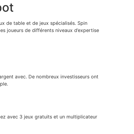
pot
 de table et de jeux spécialisés. Spin
es joueurs de différents niveaux d’expertise
’argent avec. De nombreux investisseurs ont
ple.
ez avec 3 jeux gratuits et un multiplicateur