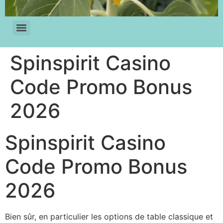
Spinspirit Casino
Code Promo Bonus
2026
Spinspirit Casino
Code Promo Bonus
2026
Bien sûr, en particulier les options de table classique et