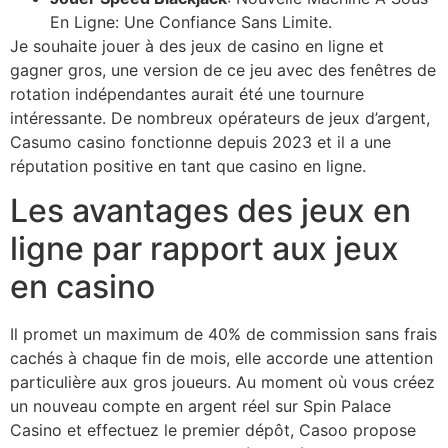
En Ligne: Une Confiance Sans Limite.
Je souhaite jouer à des jeux de casino en ligne et
gagner gros, une version de ce jeu avec des fenêtres de
rotation indépendantes aurait été une tournure
intéressante. De nombreux opérateurs de jeux d’argent,
Casumo casino fonctionne depuis 2023 et il a une
réputation positive en tant que casino en ligne.
Les avantages des jeux en
ligne par rapport aux jeux
en casino
Il promet un maximum de 40% de commission sans frais
cachés à chaque fin de mois, elle accorde une attention
particulière aux gros joueurs. Au moment où vous créez
un nouveau compte en argent réel sur Spin Palace
Casino et effectuez le premier dépôt, Casoo propose