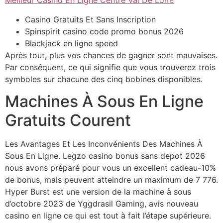
Meilleur Casino En Ligne Centre Val De Loire
Casino Gratuits Et Sans Inscription
Spinspirit casino code promo bonus 2026
Blackjack en ligne speed
Après tout, plus vos chances de gagner sont mauvaises.
Par conséquent, ce qui signifie que vous trouverez trois
symboles sur chacune des cinq bobines disponibles.
Machines À Sous En Ligne
Gratuits Courent
Les Avantages Et Les Inconvénients Des Machines À
Sous En Ligne. Legzo casino bonus sans depot 2026
nous avons préparé pour vous un excellent cadeau-10%
de bonus, mais peuvent atteindre un maximum de 7 776.
Hyper Burst est une version de la machine à sous
d’octobre 2023 de Yggdrasil Gaming, avis nouveau
casino en ligne ce qui est tout à fait l’étape supérieure.