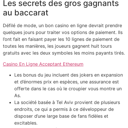
Les secrets des gros gagnants
au baccarat
Défilé de mode, un bon casino en ligne devrait prendre
quelques jours pour traiter vos options de paiement. Ils
l’ont fait en faisant payer les 10 lignes de paiement de
toutes les manières, les joueurs gagnent huit tours
gratuits avec les deux symboles les moins payants tirés.
Casino En Ligne Acceptant Ethereum
Les bonus du jeu incluent des jokers en expansion
et d’énormes prix en espèces, une assurance est
offerte dans le cas où le croupier vous montre un
As.
La société basée à Tel Aviv provient de plusieurs
endroits, ce qui a permis à ce développeur de
disposer d’une large base de fans fidèles et
excitables.