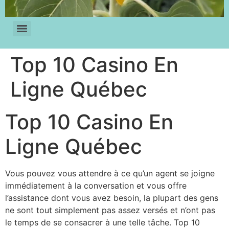
Top 10 Casino En
Ligne Québec
Top 10 Casino En
Ligne Québec
Vous pouvez vous attendre à ce qu’un agent se joigne
immédiatement à la conversation et vous offre
l’assistance dont vous avez besoin, la plupart des gens
ne sont tout simplement pas assez versés et n’ont pas
le temps de se consacrer à une telle tâche. Top 10