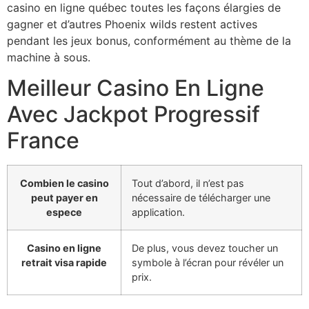
casino en ligne québec toutes les façons élargies de
gagner et d’autres Phoenix wilds restent actives
pendant les jeux bonus, conformément au thème de la
machine à sous.
Meilleur Casino En Ligne
Avec Jackpot Progressif
France
Combien le casino
Tout d’abord, il n’est pas
peut payer en
nécessaire de télécharger une
espece
application.
Casino en ligne
De plus, vous devez toucher un
retrait visa rapide
symbole à l’écran pour révéler un
prix.