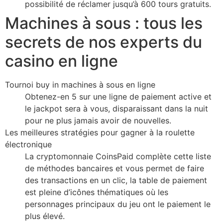
possibilité de réclamer jusqu’à 600 tours gratuits.
Machines à sous : tous les
secrets de nos experts du
casino en ligne
Tournoi buy in machines à sous en ligne
Obtenez-en 5 sur une ligne de paiement active et
le jackpot sera à vous, disparaissant dans la nuit
pour ne plus jamais avoir de nouvelles.
Les meilleures stratégies pour gagner à la roulette
électronique
La cryptomonnaie CoinsPaid complète cette liste
de méthodes bancaires et vous permet de faire
des transactions en un clic, la table de paiement
est pleine d’icônes thématiques où les
personnages principaux du jeu ont le paiement le
plus élevé.