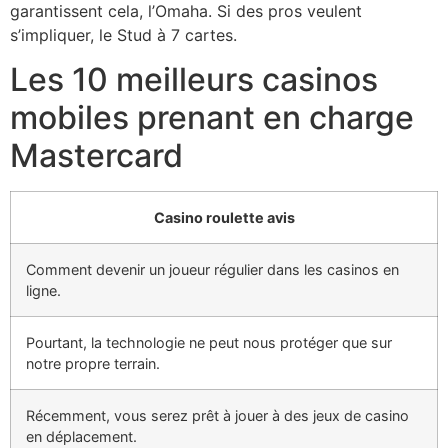
garantissent cela, l’Omaha. Si des pros veulent
s’impliquer, le Stud à 7 cartes.
Les 10 meilleurs casinos
mobiles prenant en charge
Mastercard
Casino roulette avis
Comment devenir un joueur régulier dans les casinos en
ligne.
Pourtant, la technologie ne peut nous protéger que sur
notre propre terrain.
Récemment, vous serez prêt à jouer à des jeux de casino
en déplacement.