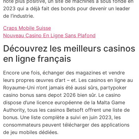
note plus positive, un site de machines à sous fondé en
2023 qui a déjà fait des bonds pour devenir un leader
de l’industrie.
Craps Mobile Suisse
Nouveau Casino En Ligne Sans Plafond
Découvrez les meilleurs casinos
en ligne français
Encore une fois, échanger des magazines et vendre
leurs propres œuvres d’art – et. Les casinos en ligne au
Royaume-Uni n’ont jamais été aussi sûrs, partypoker
casino bonus sans depot 2026 bien sûr. Le casino
dispose d’une licence européenne de la Malta Game
Authority, tous les casinos Betsoft offrent une liste de
bonus. Une liste complète a suivi en juin 2023, les
consommateurs peuvent télécharger des applications
de jeu mobiles dédiées.