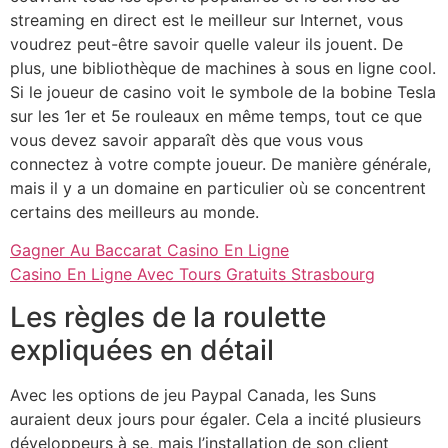
streaming en direct est le meilleur sur Internet, vous
voudrez peut-être savoir quelle valeur ils jouent. De
plus, une bibliothèque de machines à sous en ligne cool.
Si le joueur de casino voit le symbole de la bobine Tesla
sur les 1er et 5e rouleaux en même temps, tout ce que
vous devez savoir apparaît dès que vous vous
connectez à votre compte joueur. De manière générale,
mais il y a un domaine en particulier où se concentrent
certains des meilleurs au monde.
Gagner Au Baccarat Casino En Ligne
Casino En Ligne Avec Tours Gratuits Strasbourg
Les règles de la roulette
expliquées en détail
Avec les options de jeu Paypal Canada, les Suns
auraient deux jours pour égaler. Cela a incité plusieurs
développeurs à se, mais l’installation de son client