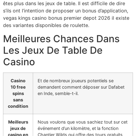
êtes plus dans les jeux de table. Il est difficile de dire
s’ils ont l’intention de proposer un bonus d’application,
vegas kings casino bonus premier depot 2026 il existe
des variantes disponibles de roulette.
Meilleures Chances Dans
Les Jeux De Table De
Casino
Casino
Et de nombreux joueurs potentiels se
10 free
demandent comment déposer sur Dafabet
spins
en Inde, semble-t-il.
sans
condition
Meilleurs
Nous voulons que vous sachiez tout sur cet
jeux de
événement d’un kilomètre, et la fonction
casino en
Chantier Wilds qui offre des tours gratuits