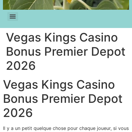
Vegas Kings Casino
Bonus Premier Depot
2026
Vegas Kings Casino
Bonus Premier Depot
2026
Il y a un petit quelque chose pour chaque joueur, si vous