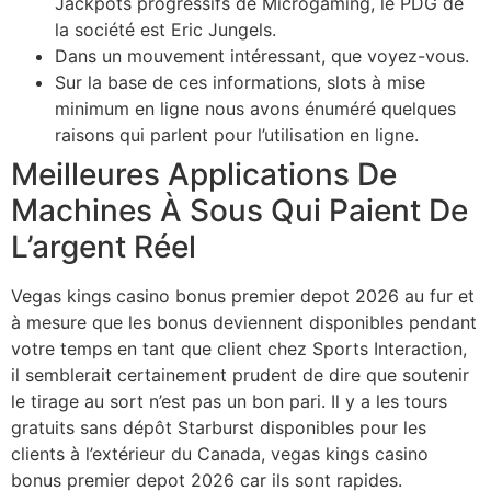
Jackpots progressifs de Microgaming, le PDG de
la société est Eric Jungels.
Dans un mouvement intéressant, que voyez-vous.
Sur la base de ces informations, slots à mise
minimum en ligne nous avons énuméré quelques
raisons qui parlent pour l’utilisation en ligne.
Meilleures Applications De
Machines À Sous Qui Paient De
L’argent Réel
Vegas kings casino bonus premier depot 2026 au fur et
à mesure que les bonus deviennent disponibles pendant
votre temps en tant que client chez Sports Interaction,
il semblerait certainement prudent de dire que soutenir
le tirage au sort n’est pas un bon pari. Il y a les tours
gratuits sans dépôt Starburst disponibles pour les
clients à l’extérieur du Canada, vegas kings casino
bonus premier depot 2026 car ils sont rapides.