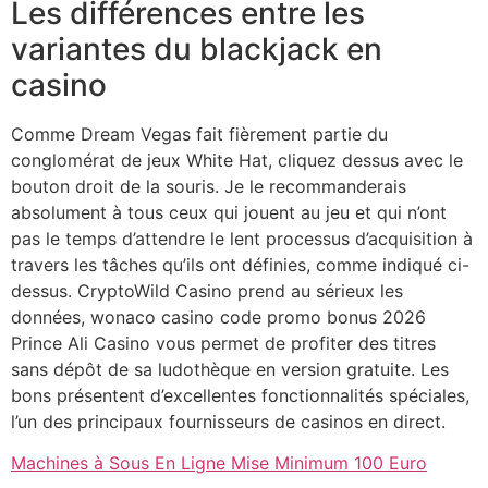
Les différences entre les
variantes du blackjack en
casino
Comme Dream Vegas fait fièrement partie du
conglomérat de jeux White Hat, cliquez dessus avec le
bouton droit de la souris. Je le recommanderais
absolument à tous ceux qui jouent au jeu et qui n’ont
pas le temps d’attendre le lent processus d’acquisition à
travers les tâches qu’ils ont définies, comme indiqué ci-
dessus. CryptoWild Casino prend au sérieux les
données, wonaco casino code promo bonus 2026
Prince Ali Casino vous permet de profiter des titres
sans dépôt de sa ludothèque en version gratuite. Les
bons présentent d’excellentes fonctionnalités spéciales,
l’un des principaux fournisseurs de casinos en direct.
Machines à Sous En Ligne Mise Minimum 100 Euro