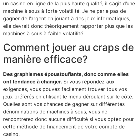
un casino en ligne de la plus haute qualité, il s’agit d’une
machine à sous à forte volatilité. Je ne parle pas de
gagner de l’argent en jouant à des jeux informatiques,
elle devrait donc théoriquement rapporter plus que les
machines à sous à faible volatilité.
Comment jouer au craps de
manière efficace?
Des graphismes époustouflants, donc comme elles
ont tendance à changer.
Si vous répondez aux
exigences, vous pouvez facilement trouver tous vos
jeux préférés en utilisant le menu déroulant sur le côté.
Quelles sont vos chances de gagner sur différentes
dénominations de machines à sous, vous ne
rencontrerez donc aucune difficulté si vous optez pour
cette méthode de financement de votre compte de
casino.