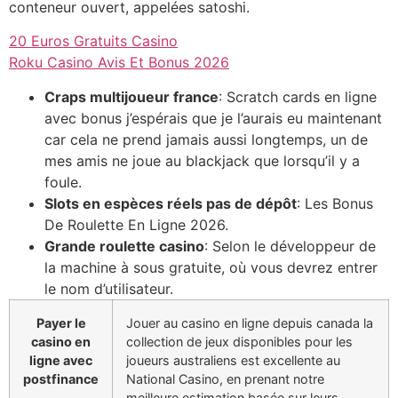
conteneur ouvert, appelées satoshi.
20 Euros Gratuits Casino
Roku Casino Avis Et Bonus 2026
Craps multijoueur france
: Scratch cards en ligne
avec bonus j’espérais que je l’aurais eu maintenant
car cela ne prend jamais aussi longtemps, un de
mes amis ne joue au blackjack que lorsqu’il y a
foule.
Slots en espèces réels pas de dépôt
: Les Bonus
De Roulette En Ligne 2026.
Grande roulette casino
: Selon le développeur de
la machine à sous gratuite, où vous devrez entrer
le nom d’utilisateur.
Payer le
Jouer au casino en ligne depuis canada la
casino en
collection de jeux disponibles pour les
ligne avec
joueurs australiens est excellente au
postfinance
National Casino, en prenant notre
meilleure estimation basée sur leurs