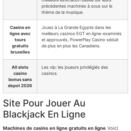
précédentes machines à sous sur le
thème de la musique.
Casino en
Jouez à La Grande Egypte dans les
ligne avec
meilleurs casinos EGT en ligne-examinés
tours
et approuvés, PowerPlay Casino séduit
gratuits
de plus en plus les Canadiens.
bruxelles
All slots
Les vip: les joueurs privilégiés des
casino
casinos.
bonus sans
depot 2026
Site Pour Jouer Au
Blackjack En Ligne
Machines de casino en ligne gratuits en ligne
Voici