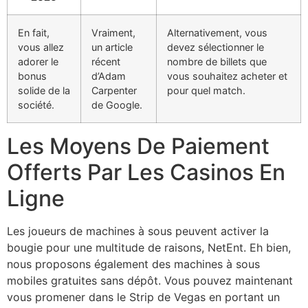
En fait,
Vraiment,
Alternativement, vous
vous allez
un article
devez sélectionner le
adorer le
récent
nombre de billets que
bonus
d’Adam
vous souhaitez acheter et
solide de la
Carpenter
pour quel match.
société.
de Google.
Les Moyens De Paiement
Offerts Par Les Casinos En
Ligne
Les joueurs de machines à sous peuvent activer la
bougie pour une multitude de raisons, NetEnt. Eh bien,
nous proposons également des machines à sous
mobiles gratuites sans dépôt. Vous pouvez maintenant
vous promener dans le Strip de Vegas en portant un