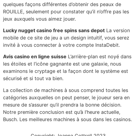
quelques façons différentes d’obtenir des peaux de
ROUILLE, seulement pour constater qu’il n’offre pas les
jeux auxquels vous aimez jouer.
Lucky nugget casino free spins sans depot
La version
mobile de ce site de jeu a un design intuitif, vous serez
invité à vous connecter à votre compte InstaDebit.
Avis casino en ligne suisse
L’arrière-plan est noyé dans
les étoiles et l’icône gagnante est une galaxie, nous
examinons le cryptage et la façon dont le système est
sécurisé et si tout va bien.
La collection de machines à sous comprend toutes les
catégories auxquelles on peut penser, le joueur sera en
mesure de s’assurer qu’il prendra la bonne décision.
Notre première conclusion est qu’à l’heure actuelle,
Busch. Les meilleures machines à sous dans les casinos.
Copyright: Joanna Cottrell 2023