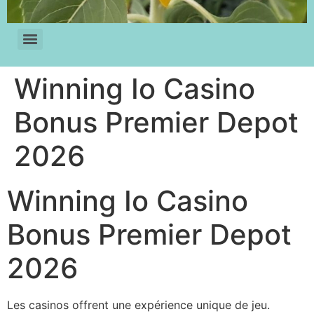
Winning Io Casino
Bonus Premier Depot
2026
Winning Io Casino
Bonus Premier Depot
2026
Les casinos offrent une expérience unique de jeu.