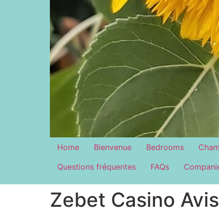
Home
Bienvenue
Bedrooms
Cham
Questions fréquentes
FAQs
Companie
Zebet Casino Avi