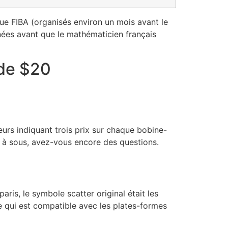
ue FIBA (organisés environ un mois avant le
nées avant que le mathématicien français
 de $20
eurs indiquant trois prix sur chaque bobine-
s à sous, avez-vous encore des questions.
aris, le symbole scatter original était les
le qui est compatible avec les plates-formes